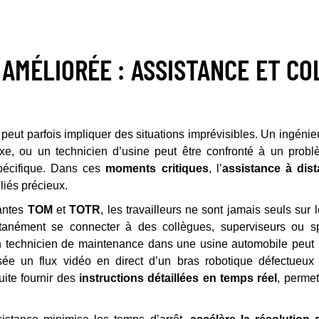
AMÉLIORÉE : ASSISTANCE ET CO
peut parfois impliquer des situations imprévisibles. Un ingénieu
exe, ou un technicien d’usine peut être confronté à un prob
pécifique. Dans ces
moments critiques
, l’
assistance à dis
liés précieux.
vantes
TOM
et
TOTR
, les travailleurs ne sont jamais seuls sur 
ntanément se connecter à des collègues, superviseurs ou sp
un technicien de maintenance dans une usine automobile peut u
sée un flux vidéo en direct d’un bras robotique défectueux
uite fournir des
instructions détaillées en temps réel
, perme