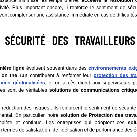
sistance minimise les temps d’arrêt,
accélère la résolution
vité. Plus important encore, il renforce le sentiment de sécu
vent compter sur une assistance immédiate en cas de difficultés
 SÉCURITÉ DES TRAVAILLEUR
ière ligne
évoluent souvent dans des
environnements exi
 on the run
contribuent à renforcer leur
protection des tra
anées géolocalisées
, et un accès direct aux superviseurs po
les sont de véritables
solutions de communications critiqu
 réduction des risques : ils renforcent le sentiment de sécurit
ental. En particulier, notre
solution de Protection des travai
plète et continue. Les entreprises qui adoptent ces
sol
n termes de satisfaction, de fidélisation et de performance des 