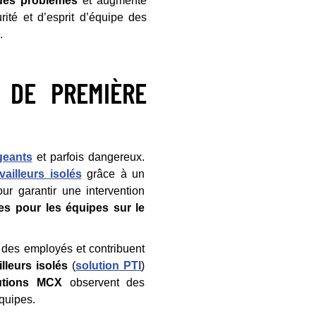
 des problèmes
et augmente
rité et d’esprit d’équipe des
.
S DE PREMIÈRE
geants
et parfois dangereux.
vailleurs isolés
grâce à un
ur garantir une intervention
es pour les équipes sur le
é des employés et contribuent
lleurs isolés
(
solution PTI
)
utions MCX
observent des
équipes.