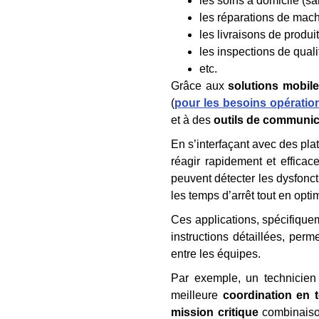
les soins à domicile (sa
les réparations de mac
les livraisons de produit
les inspections de qualit
etc.
Grâce aux
solutions mobil
(
pour les besoins opératio
et à des
outils de communi
En s’interfaçant avec des pla
réagir rapidement et effica
peuvent détecter les dysfonc
les temps d’arrêt tout en optim
Ces applications, spécifiqu
instructions détaillées, per
entre les équipes.
Par exemple, un technicien
meilleure
coordination en 
mission critique
combinaiso