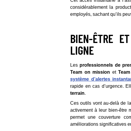
Cet accès instantané à l’as
considérablement la producti
employés, sachant qu’ils peu
BIEN-ÊTRE ET
LIGNE
Les
professionnels de prem
Team on mission
et
Team
système d’alertes instant
rapide en cas d’urgence. El
terrain
.
Ces outils vont au-delà de la
activement à leur bien-être m
permet une couverture com
améliorations significatives e