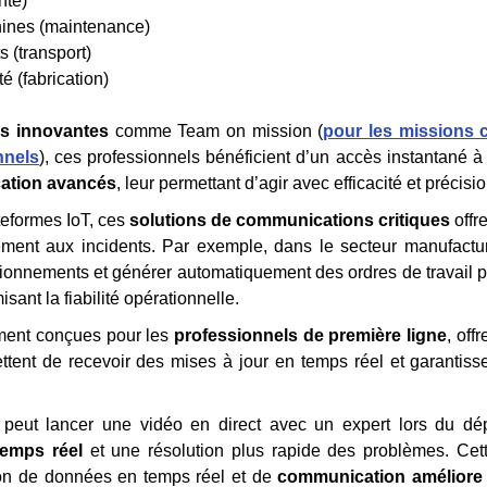
nté)
hines (maintenance)
s (transport)
é (fabrication)
es innovantes
comme Team on mission (
pour les missions c
nnels
), ces professionnels bénéficient d’un accès instantané 
cation avancés
, leur permettant d’agir avec efficacité et précisio
teformes IoT, ces
solutions de communications critiques
offr
cement aux incidents. Par exemple, dans le secteur manufactur
tionnements et générer automatiquement des ordres de travail po
isant la fiabilité opérationnelle.
ement conçues pour les
professionnels de première ligne
, off
mettent de recevoir des mises à jour en temps réel et garantis
 peut lancer une vidéo en direct avec un expert lors du dé
temps réel
et une résolution plus rapide des problèmes. Ce
n de données en temps réel et de
communication améliore l’