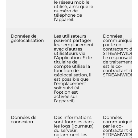
le réseau mobile
utilisé, ainsi que le
numéro de
téléphone de
l’appareil.
Données de
Les utilisateurs
Données
géolocalisation
peuvent partager
communiquées
leur emplacement
par le co-
avec d’autres
contractant de
utilisateurs via
STREAMWIDE.
l’Application. Si le
Le responsable
titulaire de
de traitement
compte utilise la
est le co-
fonction de
contractant de
géolocalisation, il
STREAMWIDE.
est possible que
l’emplacement
soit suivi (si
l’option est
activée sur
l’appareil).
Données de
Des informations
Données
connexion
sont fournies dans
communiquées
les logs (journaux)
par le co-
du serveur,
contractant de
notamment les
STREAMWIDE.