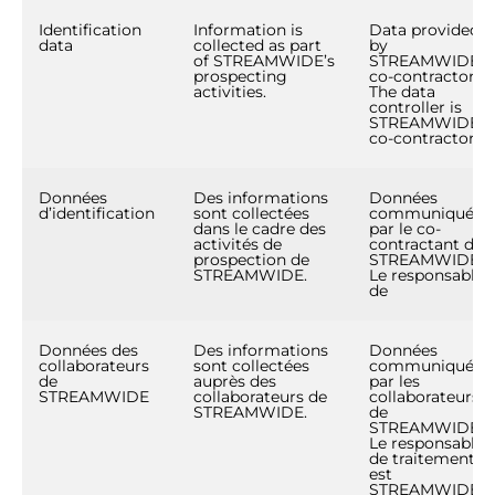
Identification
Information is
Data provided
data
collected as part
by
of STREAMWIDE’s
STREAMWIDE’s
prospecting
co-contractor.
activities.
The data
controller is
STREAMWIDE’s
co-contractor.
Données
Des informations
Données
d’identification
sont collectées
communiquées
dans le cadre des
par le co-
activités de
contractant de
prospection de
STREAMWIDE.
STREAMWIDE.
Le responsable
de
Données des
Des informations
Données
collaborateurs
sont collectées
communiquées
de
auprès des
par les
STREAMWIDE
collaborateurs de
collaborateurs
STREAMWIDE.
de
STREAMWIDE.
Le responsable
de traitement
est
STREAMWIDE.