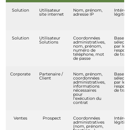
Solution
Utilisateur
Nom, prénom,
Intérêt
site internet
adresse IP
légitim
Solution
Utilisateur
Coordonnées
Base lé
Solutions
administratives,
sélecti
nom, prénom,
par le
numéro de
respons
téléphone, mot
de trai
de passe
Corporate
Partenaire /
Nom, prénom,
Base lé
Client
coordonnées
sélecti
administratives,
par le
informations
respons
nécessaires
de trai
pour
l’exécution du
contrat
Ventes
Prospect
Coordonnées
Intérêt
administratives
légitim
(nom, prénom,