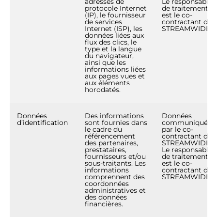
adresses de
Le responsable
protocole Internet
de traitement
(IP), le fournisseur
est le co-
de services
contractant de
Internet (ISP), les
STREAMWIDE
données liées aux
flux des clics, le
type et la langue
du navigateur,
ainsi que les
informations liées
aux pages vues et
aux éléments
horodatés.
Données
Des informations
Données
d’identification
sont fournies dans
communiquées
le cadre du
par le co-
référencement
contractant de
des partenaires,
STREAMWIDE.
prestataires,
Le responsable
fournisseurs et/ou
de traitement
sous-traitants. Les
est le co-
informations
contractant de
comprennent des
STREAMWIDE.
coordonnées
administratives et
des données
financières.