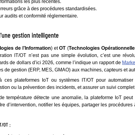
formations les plus récentes.
rreurs grâce à des procédures standardisées.
r audits et conformité réglementaire.
d'une gestion intelligente
ogies de l’Information
) et
OT
(
Technologies Opérationnelle
gration IT/OT n’est pas une simple évolution, c’est une révolu
ards de dollars d’ici 2026, comme l’indique un rapport de
Marke
mes de gestion (ERP, MES, GMAO) aux machines, capteurs et au
à ces plateformes IoT ou systèmes IT/OT pour automatiser 
estion ou la prévention des incidents, et assurer un suivi complet
de température détecte une anomalie, la plateforme IoT peu
 d’intervention, notifier les équipes, partager les procédures 
T/OT :