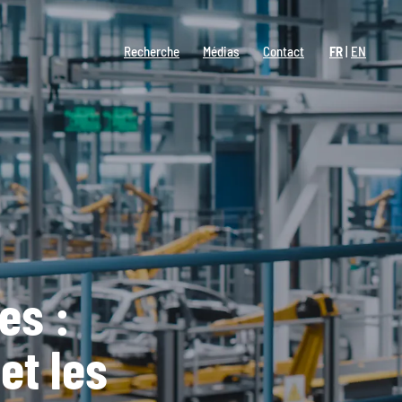
Recherche
Médias
Contact
FR
EN
es :
et les