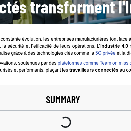
ctés transforment l'I
onstante évolution, les entreprises manufacturières font face 
la sécurité et l’efficacité de leurs opérations. L’
industrie 4.0
n
rialise grâce à des technologies clés comme la
5G privée
et la d
vations, soutenues par des
plateformes comme Team on missi
curisés et performants, plaçant les
travailleurs connectés
au cœ
SUMMARY