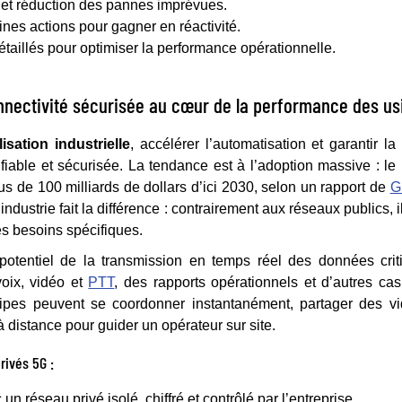
 et réduction des pannes imprévues.
ines actions pour gagner en réactivité.
détaillés pour optimiser la performance opérationnelle.
onnectivité sécurisée au cœur de la performance des us
lisation industrielle
, accélérer l’automatisation et garantir la
e, fiable et sécurisée. La tendance est à l’adoption massive : 
lus de 100 milliards de dollars d’ici 2030, selon un rapport de
G
ndustrie fait la différence : contrairement aux réseaux publics, i
es besoins spécifiques.
 potentiel de la transmission en temps réel des données cri
oix, vidéo et
PTT
, des rapports opérationnels et d’autres c
quipes peuvent se coordonner instantanément, partager des v
à distance pour guider un opérateur sur site.
rivés 5G :
n réseau privé isolé, chiffré et contrôlé par l’entreprise.