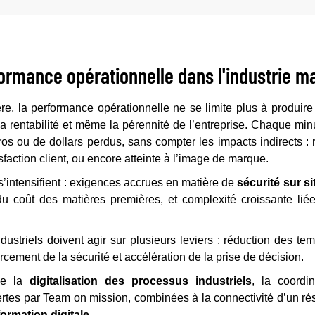
formance opérationnelle dans l'industrie m
re, la performance opérationnelle ne se limite plus à produire v
 la rentabilité et même la pérennité de l’entreprise. Chaque min
ros ou de dollars perdus, sans compter les impacts indirects : r
sfaction client, ou encore atteinte à l’image de marque.
s’intensifient : exigences accrues en matière de
sécurité sur si
du coût des matières premières, et complexité croissante liée
ndustriels doivent agir sur plusieurs leviers : réduction des tem
orcement de la sécurité et accélération de la prise de décision.
ue la
digitalisation des processus industriels
, la coordi
ertes par Team on mission, combinées à la connectivité d’un r
formation digitale
.