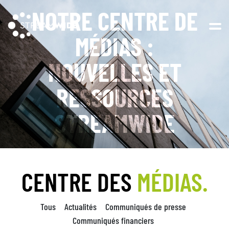
NOTRE CENTRE DE
Open 
MÉDIAS :
NOUVELLES ET
RESSOURCES
STREAMWIDE
CENTRE DES
MÉDIAS.
Tous
Actualités
Communiqués de presse
Communiqués financiers