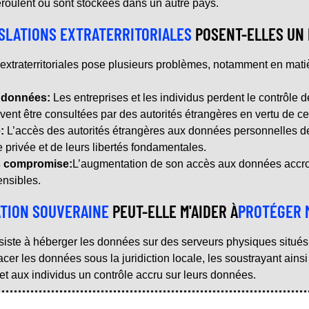
roulent ou sont stockées dans un autre pays.
SLATIONS EXTRATERRITORIALES
POSENT-ELLES UN 
 extraterritoriales pose plusieurs problèmes, notamment en mati
s données:
Les entreprises et les individus perdent le contrôle 
uvent être consultées par des autorités étrangères en vertu de ces 
:
L’accès des autorités étrangères aux données personnelles des
e privée et de leurs libertés fondamentales.
s compromise:
L’augmentation de son accès aux données accroît
ensibles.
ATION SOUVERAINE
PEUT-ELLE M'AIDER À
PROTÉGER 
iste à héberger les données sur des serveurs physiques situés d
r les données sous la juridiction locale, les soustrayant ainsi a
et aux individus un contrôle accru sur leurs données.