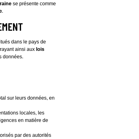
raine
se présente comme
e
.
LEMENT
itués dans le pays de
trayant ainsi aux
lois
s données.
otal sur leurs données, en
tations locales, les
xigences en matière de
risés par des autorités