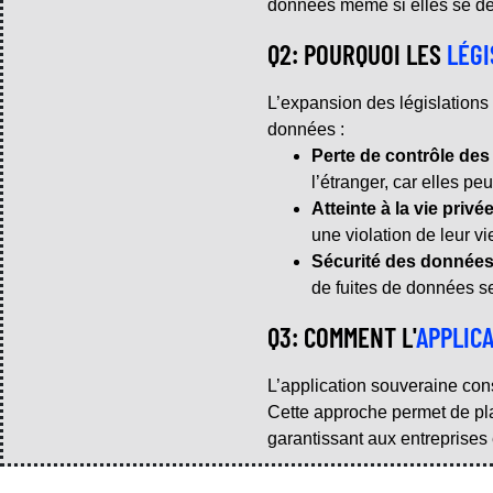
données même si elles se dé
Q2: POURQUOI LES
LÉGI
L’expansion des législations
données :
Perte de contrôle de
l’étranger, car elles pe
Atteinte à la vie privée
une violation de leur vi
Sécurité des donnée
de fuites de données s
Q3: COMMENT L'
APPLIC
L’application souveraine cons
Cette approche permet de place
garantissant aux entreprises 