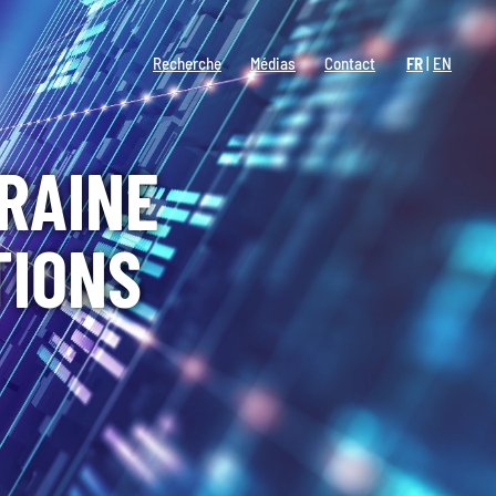
Recherche
Médias
Contact
FR
EN
RAINE
TIONS