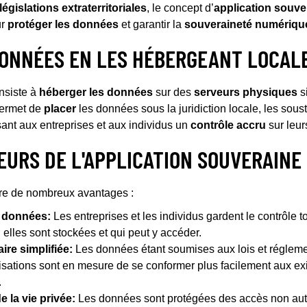
législations extraterritoriales
, le concept d’
application souve
ur
protéger les données
et garantir la
souveraineté numériqu
DONNÉES EN LES HÉBERGEANT LOCA
nsiste à
héberger les données
sur des
serveurs physiques
s
 permet de
placer
les données sous la juridiction locale, les sous
sant aux entreprises et aux individus un
contrôle accru
sur leur
EURS DE L'APPLICATION SOUVERAINE
re de nombreux avantages :
s données:
Les entreprises et les individus gardent le contrôle t
elles sont stockées et qui peut y accéder.
re simplifiée:
Les données étant soumises aux lois et réglemen
nisations sont en mesure de se conformer plus facilement aux e
.
e la vie privée:
Les données sont protégées des accès non auto