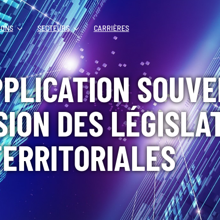
IONS
SECTEURS
CARRIÈRES
PPLICATION SOUVE
SION DES LÉGISLA
ERRITORIALES