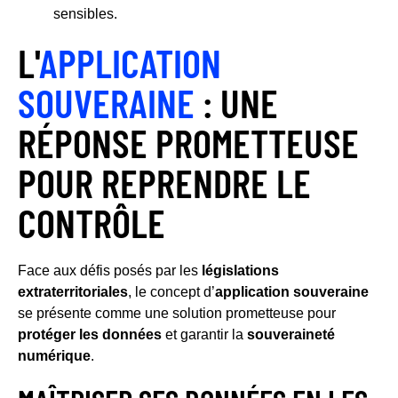
sensibles.
L'
APPLICATION
SOUVERAINE
: UNE
RÉPONSE PROMETTEUSE
POUR REPRENDRE LE
CONTRÔLE
Face aux défis posés par les
législations
extraterritoriales
, le concept d’
application souveraine
se présente comme une solution prometteuse pour
protéger les données
et garantir la
souveraineté
numérique
.