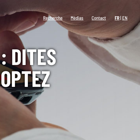
Recherche
Médias
Contact
FR
EN
: DITES
DOPTEZ