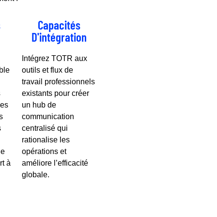
s
Capacités
D'intégration
Intégrez TOTR aux
ble
outils et flux de
travail professionnels
s
existants pour créer
les
un hub de
s
communication
s
centralisé qui
rationalise les
ne
opérations et
rt à
améliore l’efficacité
.
globale.