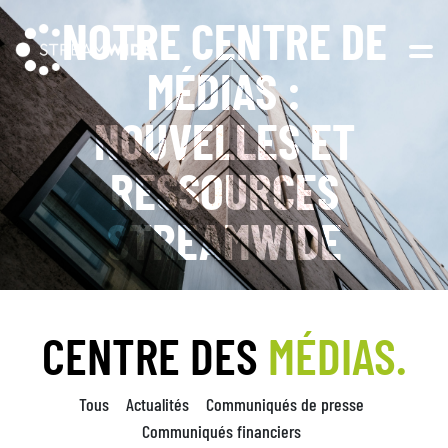
NOTRE CENTRE DE
Open 
MÉDIAS :
NOUVELLES ET
RESSOURCES
STREAMWIDE
CENTRE DES
MÉDIAS.
Tous
Actualités
Communiqués de presse
Communiqués financiers