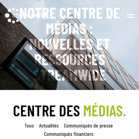
NOTRE CENTRE DE
Open 
MÉDIAS :
NOUVELLES ET
RESSOURCES
STREAMWIDE
CENTRE DES
MÉDIAS.
Tous
Actualités
Communiqués de presse
Communiqués financiers