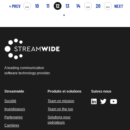
…
10
11
12
13
14
…
20
…
« PREV
NEXT
»
A leading communication
software technology provider.
Streamwide
Produits et solutions
Suivez-nous
Société
Team on mission
Investisseurs
Team on the run
Partenaires
Solutions pour
opérateurs
Carrières